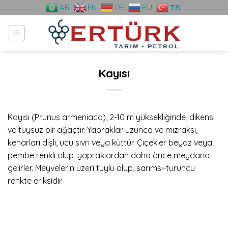
Skip
AR
EN
DE
RU
TR
to
content
Kayısı
Kayısı (Prunus armeniaca), 2-10 m yüksekliğinde, dikensi
ve tüysüz bir ağaçtır. Yapraklar uzunca ve mızraksı,
kenarları dişli, ucu sivri veya küttür. Çiçekler beyaz veya
pembe renkli olup, yapraklardan daha önce meydana
gelirler. Meyvelerin üzeri tüylü olup, sarımsı-turuncu
renkte eriksidir.