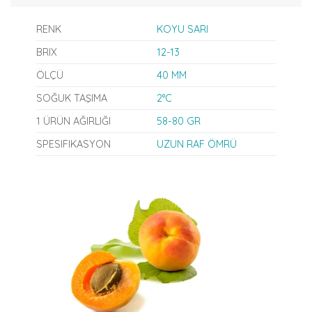
RENK
KOYU SARI
BRIX
12-13
ÖLÇÜ
40 MM
SOĞUK TAŞIMA
2°C
1 ÜRÜN AĞIRLIĞI
58-80 GR
SPESIFIKASYON
UZUN RAF ÖMRÜ