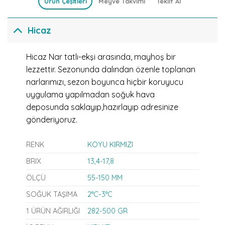
Ürün Çeşitleri
Meyve Takvimi
Teklif Al
Hicaz
Hicaz Nar tatlı-ekşi arasında, mayhoş bir
lezzettir. Sezonunda dalından özenle toplanan
narlarımızı, sezon boyunca hiçbir koruyucu
uygulama yapılmadan soğuk hava
deposunda saklayıp,hazırlayıp adresinize
gönderiyoruz.
RENK
KOYU KIRMIZI
BRIX
13,4-17,8
ÖLÇÜ
55-150 MM
SOĞUK TAŞIMA
2°C-3°C
1 ÜRÜN AĞIRLIĞI
282-500 GR