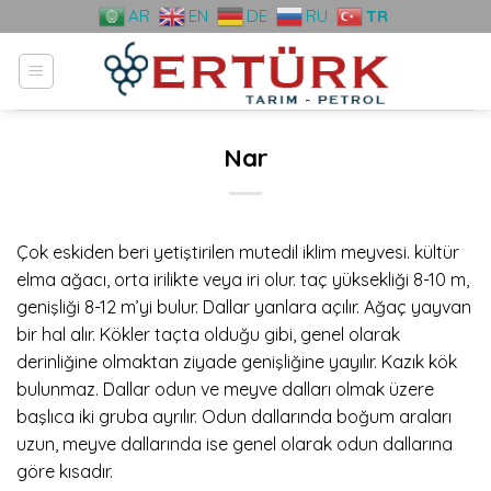
Skip
AR
EN
DE
RU
TR
to
content
Nar
Çok eskiden beri yetiştirilen mutedil iklim meyvesi. kültür
elma ağacı, orta irilikte veya iri olur. taç yüksekliği 8-10 m,
genişliği 8-12 m’yi bulur. Dallar yanlara açılır. Ağaç yayvan
bir hal alır. Kökler taçta olduğu gibi, genel olarak
derinliğine olmaktan ziyade genişliğine yayılır. Kazık kök
bulunmaz. Dallar odun ve meyve dalları olmak üzere
başlıca iki gruba ayrılır. Odun dallarında boğum araları
uzun, meyve dallarında ise genel olarak odun dallarına
göre kısadır.